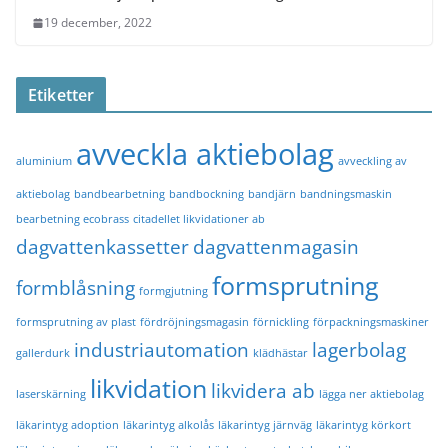
19 december, 2022
Etiketter
avveckla aktiebolag
aluminium
avveckling av
aktiebolag
bandbearbetning
bandbockning
bandjärn
bandningsmaskin
bearbetning ecobrass
citadellet likvidationer ab
dagvattenkassetter
dagvattenmagasin
formsprutning
formblåsning
formgjutning
formsprutning av plast
fördröjningsmagasin
förnickling
förpackningsmaskiner
industriautomation
lagerbolag
gallerdurk
klädhästar
likvidation
likvidera ab
laserskärning
lägga ner aktiebolag
läkarintyg adoption
läkarintyg alkolås
läkarintyg järnväg
läkarintyg körkort