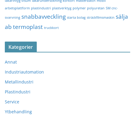
läkarintyg visum
läkarundersökning körkort
masterbatch
mobil
arbetsplattform
plastindustri
plastverktyg
polymer
polyuretan
SM cnc-
snabbavveckling
sälja
svarvning
starta bolag
sträckfilmsmaskin
ab
termoplast
truckkort
Kategorier
Annat
Industriautomation
Metallindustri
Plastindustri
Service
Ytbehandling