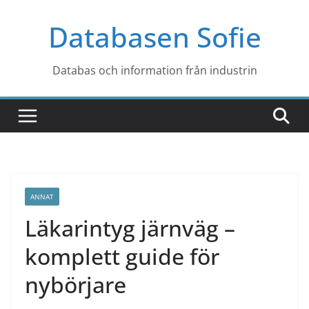
Hoppa
Databasen Sofie
till
innehåll
Databas och information från industrin
ANNAT
Läkarintyg järnväg –
komplett guide för
nybörjare