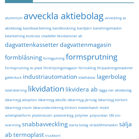
avveckla aktiebolag
aluminium
avveckling av
aktiebolag
bandbearbetning
bandbockning
bandjärn
bandningsmaskin
bearbetning ecobrass
citadellet likvidationer ab
dagvattenkassetter
dagvattenmagasin
formsprutning
formblåsning
formgjutning
formsprutning av plast
fördröjningsmagasin
förnickling
förpackningsmaskiner
industriautomation
lagerbolag
gallerdurk
klädhästar
likvidation
likvidera ab
laserskärning
lägga ner aktiebolag
läkarintyg adoption
läkarintyg alkolås
läkarintyg järnväg
läkarintyg körkort
läkarintyg visum
läkarundersökning körkort
masterbatch
mobil
arbetsplattform
plastindustri
plastverktyg
polymer
polyuretan
SM cnc-
snabbavveckling
sälja
svarvning
starta bolag
sträckfilmsmaskin
ab
termoplast
truckkort