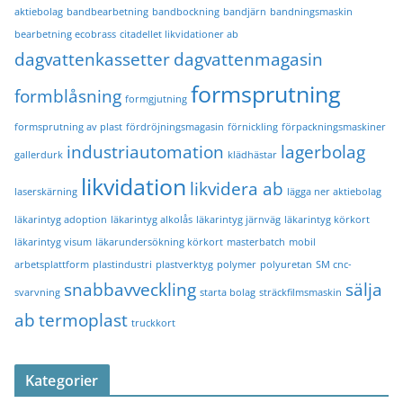
aktiebolag
bandbearbetning
bandbockning
bandjärn
bandningsmaskin
bearbetning ecobrass
citadellet likvidationer ab
dagvattenkassetter
dagvattenmagasin
formsprutning
formblåsning
formgjutning
formsprutning av plast
fördröjningsmagasin
förnickling
förpackningsmaskiner
industriautomation
lagerbolag
gallerdurk
klädhästar
likvidation
likvidera ab
laserskärning
lägga ner aktiebolag
läkarintyg adoption
läkarintyg alkolås
läkarintyg järnväg
läkarintyg körkort
läkarintyg visum
läkarundersökning körkort
masterbatch
mobil
arbetsplattform
plastindustri
plastverktyg
polymer
polyuretan
SM cnc-
snabbavveckling
sälja
svarvning
starta bolag
sträckfilmsmaskin
ab
termoplast
truckkort
Kategorier