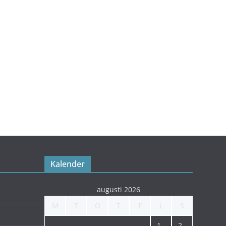
Kalender
augusti 2026
M
T
O
T
F
L
S
1
2