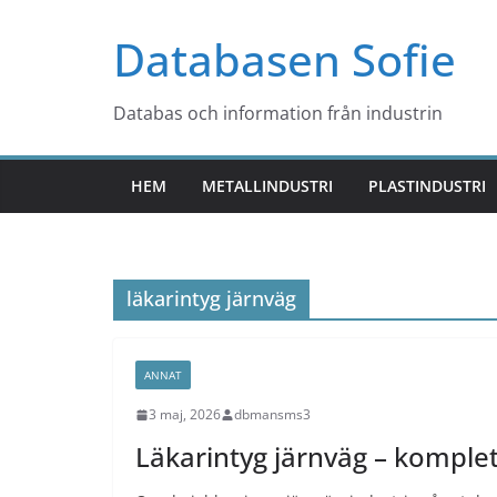
Hoppa
Databasen Sofie
till
innehåll
Databas och information från industrin
HEM
METALLINDUSTRI
PLASTINDUSTRI
läkarintyg järnväg
ANNAT
3 maj, 2026
dbmansms3
Läkarintyg järnväg – komplet