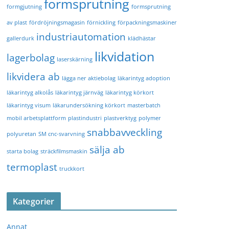
formsprutning
formgjutning
formsprutning
av plast
fördröjningsmagasin
förnickling
förpackningsmaskiner
industriautomation
gallerdurk
klädhästar
likvidation
lagerbolag
laserskärning
likvidera ab
lägga ner aktiebolag
läkarintyg adoption
läkarintyg alkolås
läkarintyg järnväg
läkarintyg körkort
läkarintyg visum
läkarundersökning körkort
masterbatch
mobil arbetsplattform
plastindustri
plastverktyg
polymer
snabbavveckling
polyuretan
SM cnc-svarvning
sälja ab
starta bolag
sträckfilmsmaskin
termoplast
truckkort
Kategorier
Annat