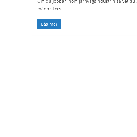
Om du jobbar inom järnvägsindustrin så vet du sä
människors
Läs mer