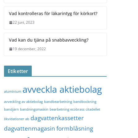
Vad kontrolleras för läkarintyg för körkort?
22 juni, 2023
Vad kan du tjäna på snabbavveckling?
19 december, 2022
Etiketter
avveckla aktiebolag
aluminium
avveckling av aktiebolag
bandbearbetning
bandbockning
bandjärn
bandningsmaskin
bearbetning ecobrass
citadellet
dagvattenkassetter
likvidationer ab
dagvattenmagasin
formblåsning