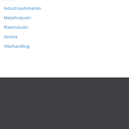
Industriautomation
Metallindustri
Plastindustri
Service
Ytbehandling