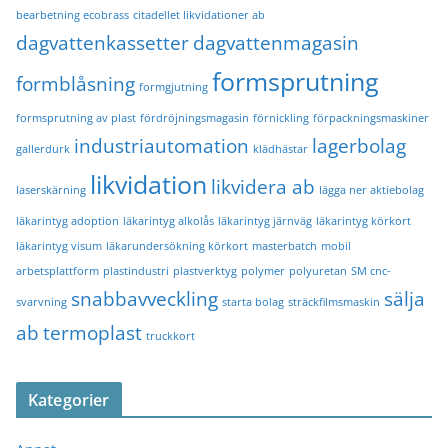
bearbetning ecobrass
citadellet likvidationer ab
dagvattenkassetter
dagvattenmagasin
formsprutning
formblåsning
formgjutning
formsprutning av plast
fördröjningsmagasin
förnickling
förpackningsmaskiner
industriautomation
lagerbolag
gallerdurk
klädhästar
likvidation
likvidera ab
laserskärning
lägga ner aktiebolag
läkarintyg adoption
läkarintyg alkolås
läkarintyg järnväg
läkarintyg körkort
läkarintyg visum
läkarundersökning körkort
masterbatch
mobil
arbetsplattform
plastindustri
plastverktyg
polymer
polyuretan
SM cnc-
snabbavveckling
sälja
svarvning
starta bolag
sträckfilmsmaskin
ab
termoplast
truckkort
Kategorier