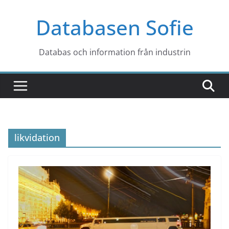
Hoppa
Databasen Sofie
till
innehåll
Databas och information från industrin
likvidation