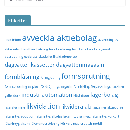
Etiketter
avveckla aktiebolag
aluminium
avveckling av
aktiebolag
bandbearbetning
bandbockning
bandjärn
bandningsmaskin
bearbetning ecobrass
citadellet likvidationer ab
dagvattenkassetter
dagvattenmagasin
formsprutning
formblåsning
formgjutning
formsprutning av plast
fördröjningsmagasin
förnickling
förpackningsmaskiner
industriautomation
lagerbolag
gallerdurk
klädhästar
likvidation
likvidera ab
laserskärning
lägga ner aktiebolag
läkarintyg adoption
läkarintyg alkolås
läkarintyg järnväg
läkarintyg körkort
läkarintyg visum
läkarundersökning körkort
masterbatch
mobil