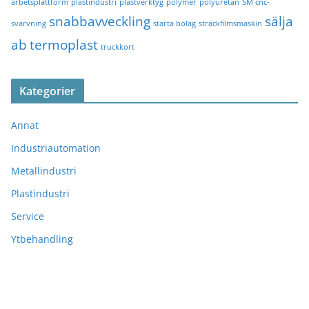
arbetsplattform
plastindustri
plastverktyg
polymer
polyuretan
SM cnc-
snabbavveckling
sälja
svarvning
starta bolag
sträckfilmsmaskin
ab
termoplast
truckkort
Kategorier
Annat
Industriautomation
Metallindustri
Plastindustri
Service
Ytbehandling