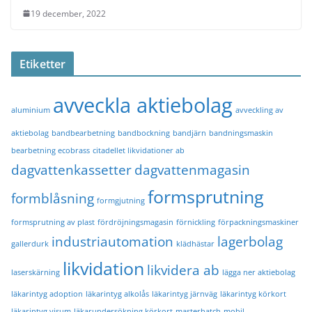
19 december, 2022
Etiketter
avveckla aktiebolag
aluminium
avveckling av
aktiebolag
bandbearbetning
bandbockning
bandjärn
bandningsmaskin
bearbetning ecobrass
citadellet likvidationer ab
dagvattenkassetter
dagvattenmagasin
formsprutning
formblåsning
formgjutning
formsprutning av plast
fördröjningsmagasin
förnickling
förpackningsmaskiner
industriautomation
lagerbolag
gallerdurk
klädhästar
likvidation
likvidera ab
laserskärning
lägga ner aktiebolag
läkarintyg adoption
läkarintyg alkolås
läkarintyg järnväg
läkarintyg körkort
läkarintyg visum
läkarundersökning körkort
masterbatch
mobil