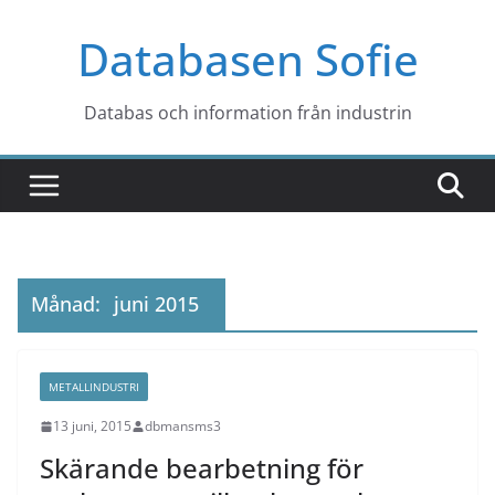
Hoppa
Databasen Sofie
till
innehåll
Databas och information från industrin
Månad:
juni 2015
METALLINDUSTRI
13 juni, 2015
dbmansms3
Skärande bearbetning för