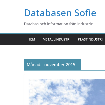
Hoppa
Databasen Sofie
till
innehåll
Databas och information från industrin
HEM
METALLINDUSTRI
PLASTINDUSTRI
Månad:
november 2015