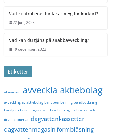
Vad kontrolleras för läkarintyg för körkort?
22 juni, 2023
Vad kan du tjäna på snabbavveckling?
19 december, 2022
Etiketter
avveckla aktiebolag
aluminium
avveckling av aktiebolag
bandbearbetning
bandbockning
bandjärn
bandningsmaskin
bearbetning ecobrass
citadellet
dagvattenkassetter
likvidationer ab
dagvattenmagasin
formblåsning