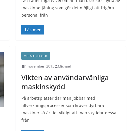
Det råder inga tvivel om att man drar stor nytta av
maskinbetjäning som gör det möjligt att frigöra
personal från
Läs mer
METALLINDUSTRI
1 november, 2015
Michael
Vikten av användarvänliga
maskinskydd
På arbetsplatser där man jobbar med
tillverkningsprocesser som kräver dyrbara
maskiner så är det viktigt att man skyddar dessa
från