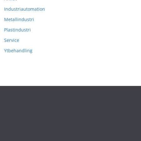
Industriautomation
Metallindustri
Plastindustri
Service
Ytbehandling