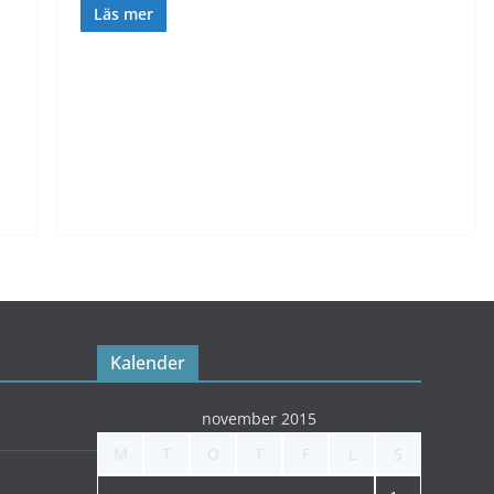
Läs mer
Kalender
november 2015
M
T
O
T
F
L
S