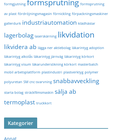
formsprutning
formgjutning
formsprutning
av plast
fördröjningsmagasin
förnickling
förpackningsmaskiner
industriautomation
gallerdurk
klädhästar
likvidation
lagerbolag
laserskärning
likvidera ab
lägga ner aktiebolag
läkarintyg adoption
läkarintyg alkolås
läkarintyg järnväg
läkarintyg körkort
läkarintyg visum
läkarundersökning körkort
masterbatch
mobil arbetsplattform
plastindustri
plastverktyg
polymer
snabbavveckling
polyuretan
SM cnc-svarvning
sälja ab
starta bolag
sträckfilmsmaskin
termoplast
truckkort
Kategorier
Annat