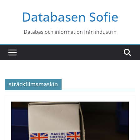
Hoppa
Databasen Sofie
till
innehåll
Databas och information från industrin
sträckfilmsmaskin