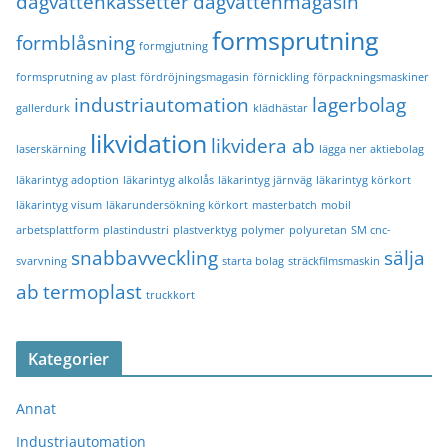
dagvattenkassetter
dagvattenmagasin
formsprutning
formblåsning
formgjutning
formsprutning av plast
fördröjningsmagasin
förnickling
förpackningsmaskiner
industriautomation
lagerbolag
gallerdurk
klädhästar
likvidation
likvidera ab
laserskärning
lägga ner aktiebolag
läkarintyg adoption
läkarintyg alkolås
läkarintyg järnväg
läkarintyg körkort
läkarintyg visum
läkarundersökning körkort
masterbatch
mobil
arbetsplattform
plastindustri
plastverktyg
polymer
polyuretan
SM cnc-
snabbavveckling
sälja
svarvning
starta bolag
sträckfilmsmaskin
ab
termoplast
truckkort
Kategorier
Annat
Industriautomation