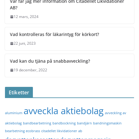
Var får jag mer information om Citadellet Likvidationer
AB?
12 mars, 2024
Vad kontrolleras för läkarintyg för körkort?
22 juni, 2023
Vad kan du tjäna på snabbavveckling?
19 december, 2022
Etiketter
avveckla aktiebolag
aluminium
avveckling av
aktiebolag
bandbearbetning
bandbockning
bandjärn
bandningsmaskin
bearbetning ecobrass
citadellet likvidationer ab