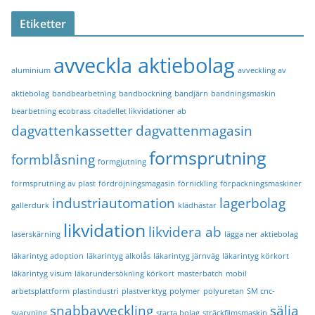
Etiketter
avveckla aktiebolag
aluminium
avveckling av
aktiebolag
bandbearbetning
bandbockning
bandjärn
bandningsmaskin
bearbetning ecobrass
citadellet likvidationer ab
dagvattenkassetter
dagvattenmagasin
formsprutning
formblåsning
formgjutning
formsprutning av plast
fördröjningsmagasin
förnickling
förpackningsmaskiner
industriautomation
lagerbolag
gallerdurk
klädhästar
likvidation
likvidera ab
laserskärning
lägga ner aktiebolag
läkarintyg adoption
läkarintyg alkolås
läkarintyg järnväg
läkarintyg körkort
läkarintyg visum
läkarundersökning körkort
masterbatch
mobil
arbetsplattform
plastindustri
plastverktyg
polymer
polyuretan
SM cnc-
snabbavveckling
sälja
svarvning
starta bolag
sträckfilmsmaskin