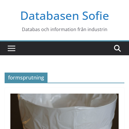
Hoppa
Databasen Sofie
till
innehåll
Databas och information från industrin
formsprutning