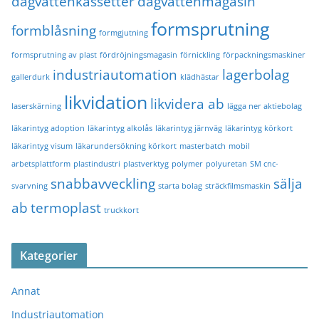
dagvattenkassetter
dagvattenmagasin
formsprutning
formblåsning
formgjutning
formsprutning av plast
fördröjningsmagasin
förnickling
förpackningsmaskiner
industriautomation
lagerbolag
gallerdurk
klädhästar
likvidation
likvidera ab
laserskärning
lägga ner aktiebolag
läkarintyg adoption
läkarintyg alkolås
läkarintyg järnväg
läkarintyg körkort
läkarintyg visum
läkarundersökning körkort
masterbatch
mobil
arbetsplattform
plastindustri
plastverktyg
polymer
polyuretan
SM cnc-
snabbavveckling
sälja
svarvning
starta bolag
sträckfilmsmaskin
ab
termoplast
truckkort
Kategorier
Annat
Industriautomation