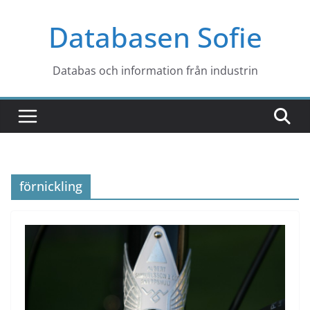
Hoppa
Databasen Sofie
till
innehåll
Databas och information från industrin
förnickling