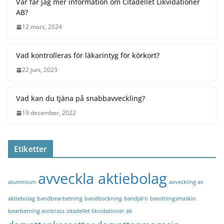
Var får jag mer information om Citadellet Likvidationer
AB?
12 mars, 2024
Vad kontrolleras för läkarintyg för körkort?
22 juni, 2023
Vad kan du tjäna på snabbavveckling?
19 december, 2022
Etiketter
avveckla aktiebolag
aluminium
avveckling av
aktiebolag
bandbearbetning
bandbockning
bandjärn
bandningsmaskin
bearbetning ecobrass
citadellet likvidationer ab