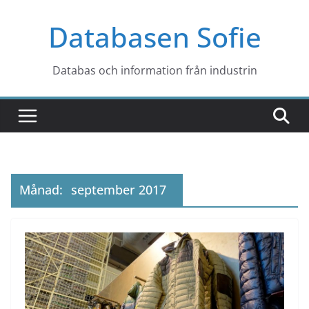
Hoppa
Databasen Sofie
till
innehåll
Databas och information från industrin
Månad:
september 2017