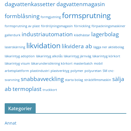
dagvattenkassetter
dagvattenmagasin
formsprutning
formblåsning
formgjutning
formsprutning av plast
fördröjningsmagasin
förnickling
förpackningsmaskiner
industriautomation
lagerbolag
gallerdurk
klädhästar
likvidation
likvidera ab
laserskärning
lägga ner aktiebolag
läkarintyg adoption
läkarintyg alkolås
läkarintyg järnväg
läkarintyg körkort
läkarintyg visum
läkarundersökning körkort
masterbatch
mobil
arbetsplattform
plastindustri
plastverktyg
polymer
polyuretan
SM cnc-
snabbavveckling
sälja
svarvning
starta bolag
sträckfilmsmaskin
ab
termoplast
truckkort
Kategorier
Annat