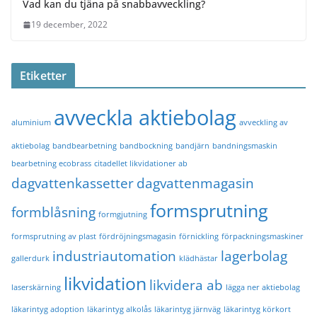
Vad kan du tjäna på snabbavveckling?
19 december, 2022
Etiketter
avveckla aktiebolag
aluminium
avveckling av
aktiebolag
bandbearbetning
bandbockning
bandjärn
bandningsmaskin
bearbetning ecobrass
citadellet likvidationer ab
dagvattenkassetter
dagvattenmagasin
formsprutning
formblåsning
formgjutning
formsprutning av plast
fördröjningsmagasin
förnickling
förpackningsmaskiner
industriautomation
lagerbolag
gallerdurk
klädhästar
likvidation
likvidera ab
laserskärning
lägga ner aktiebolag
läkarintyg adoption
läkarintyg alkolås
läkarintyg järnväg
läkarintyg körkort