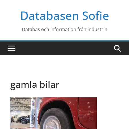
Hoppa
Databasen Sofie
till
innehåll
Databas och information från industrin
gamla bilar