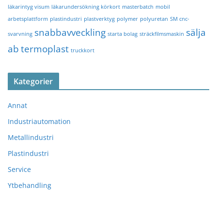
läkarintyg visum
läkarundersökning körkort
masterbatch
mobil
arbetsplattform
plastindustri
plastverktyg
polymer
polyuretan
SM cnc-
snabbavveckling
sälja
svarvning
starta bolag
sträckfilmsmaskin
ab
termoplast
truckkort
Kategorier
Annat
Industriautomation
Metallindustri
Plastindustri
Service
Ytbehandling