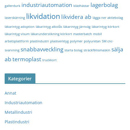
industriautomation
lagerbolag
gallerdurk
klädhästar
likvidation
likvidera ab
laserskärning
lägga ner aktiebolag
läkarintyg adoption
läkarintyg alkolås
läkarintyg järnväg
läkarintyg körkort
läkarintyg visum
läkarundersökning körkort
masterbatch
mobil
arbetsplattform
plastindustri
plastverktyg
polymer
polyuretan
SM cnc-
snabbavveckling
sälja
svarvning
starta bolag
sträckfilmsmaskin
ab
termoplast
truckkort
Kategorier
Annat
Industriautomation
Metallindustri
Plastindustri