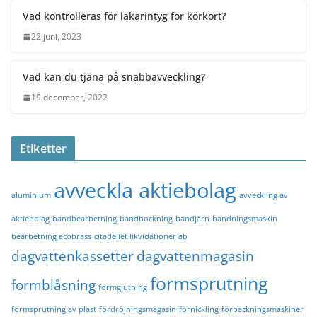
Vad kontrolleras för läkarintyg för körkort?
22 juni, 2023
Vad kan du tjäna på snabbavveckling?
19 december, 2022
Etiketter
avveckla aktiebolag
aluminium
avveckling av
aktiebolag
bandbearbetning
bandbockning
bandjärn
bandningsmaskin
bearbetning ecobrass
citadellet likvidationer ab
dagvattenkassetter
dagvattenmagasin
formsprutning
formblåsning
formgjutning
formsprutning av plast
fördröjningsmagasin
förnickling
förpackningsmaskiner