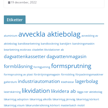
19 december, 2022
Etiketter
avveckla aktiebolag
aluminium
avveckling av
aktiebolag
bandbearbetning
bandbockning
bandjärn
bandningsmaskin
bearbetning ecobrass
citadellet likvidationer ab
dagvattenkassetter
dagvattenmagasin
formsprutning
formblåsning
formgjutning
formsprutning av plast
fördröjningsmagasin
förnickling
förpackningsmaskiner
industriautomation
lagerbolag
gallerdurk
klädhästar
likvidation
likvidera ab
laserskärning
lägga ner aktiebolag
läkarintyg adoption
läkarintyg alkolås
läkarintyg järnväg
läkarintyg körkort
läkarintyg visum
läkarundersökning körkort
masterbatch
mobil