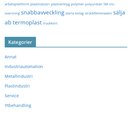
arbetsplattform
plastindustri
plastverktyg
polymer
polyuretan
SM cnc-
snabbavveckling
sälja
svarvning
starta bolag
sträckfilmsmaskin
ab
termoplast
truckkort
Kategorier
Annat
Industriautomation
Metallindustri
Plastindustri
Service
Ytbehandling