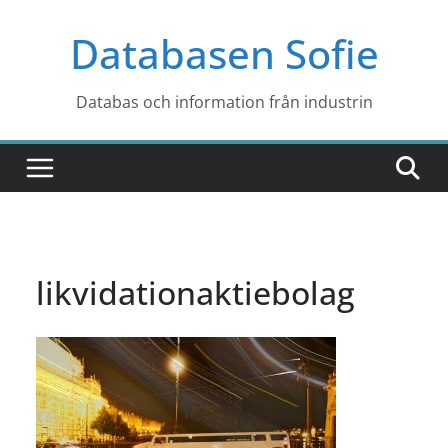
Hoppa
Databasen Sofie
till
innehåll
Databas och information från industrin
likvidationaktiebolag