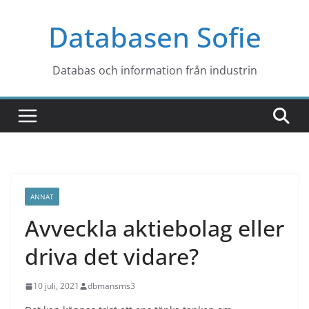
Hoppa
Databasen Sofie
till
innehåll
Databas och information från industrin
ANNAT
Avveckla aktiebolag eller
driva det vidare?
10 juli, 2021
dbmansms3