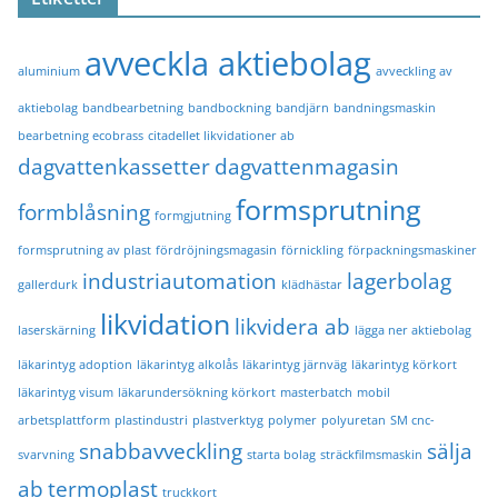
avveckla aktiebolag
aluminium
avveckling av
aktiebolag
bandbearbetning
bandbockning
bandjärn
bandningsmaskin
bearbetning ecobrass
citadellet likvidationer ab
dagvattenkassetter
dagvattenmagasin
formsprutning
formblåsning
formgjutning
formsprutning av plast
fördröjningsmagasin
förnickling
förpackningsmaskiner
industriautomation
lagerbolag
gallerdurk
klädhästar
likvidation
likvidera ab
laserskärning
lägga ner aktiebolag
läkarintyg adoption
läkarintyg alkolås
läkarintyg järnväg
läkarintyg körkort
läkarintyg visum
läkarundersökning körkort
masterbatch
mobil
arbetsplattform
plastindustri
plastverktyg
polymer
polyuretan
SM cnc-
snabbavveckling
sälja
svarvning
starta bolag
sträckfilmsmaskin
ab
termoplast
truckkort